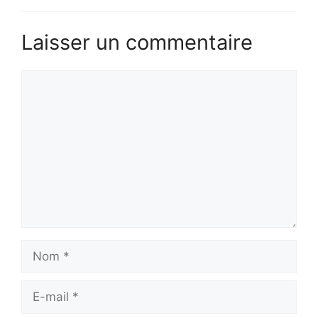
Laisser un commentaire
Commentaire
Nom
E-
mail